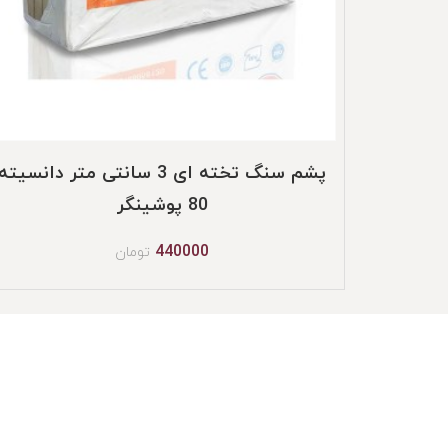
پشم سنگ تخته ای 3 سانتی متر دانسیته
80 پوشینگر
440000
تومان