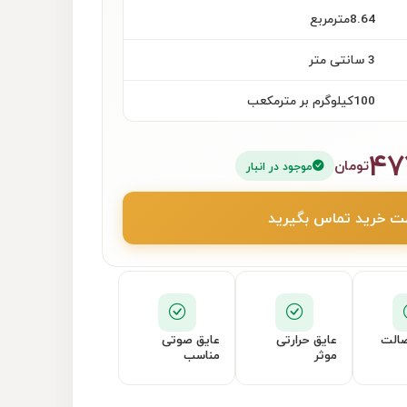
8.64مترمربع
3 سانتی متر
100کیلوگرم بر مترمکعب
۴۷
تومان
موجود در انبار
 خرید تماس بگیرید
الت
عایق حرارتی
عایق صوتی
موثر
مناسب