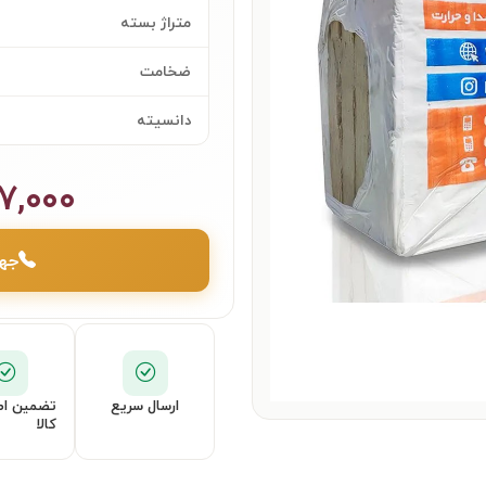
متراژ بسته
ضخامت
دانسیته
۷,۰۰۰
جهت
ارسال سریع
تضمین اص
کالا